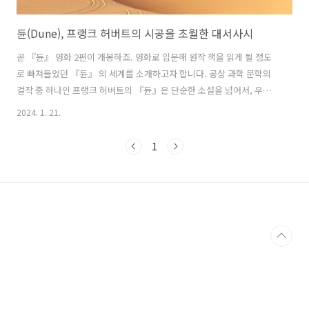
듄(Dune), 프랭크 허버트의 시공을 초월한 대서사시
곧 『듄』 영화 2편이 개봉하죠. 영화로 입문해 원작 책을 읽게 될 정도
로 빠져들었던 『듄』 의 세계를 소개하고자 합니다. 공상 과학 문학의
걸작 중 하나인 프랭크 허버트의 『듄』은 단순한 소설을 넘어서, 우주
적 규모의 서사와 인간 본성에 대한 근원적 탐구를 담고 있습니다. 프랭
2024. 1. 21.
크 허버트와 그의 창조, 『듄』 1965년에 첫 출간된 『듄』은 프랭크 허
버트가 탄생시킨, 우리 상상력의 한계를 넓혀 준 세계입니다. 이 작품은
1
과학 소설 장르에 새로운 지평을 열었을 뿐만 아니라, 수많은 독자들에게
심오한 영감을 주었습니다. 『듄』은 그 깊이와 복잡성으로 인해, 단순
한 엔터테인먼트를 넘어서, 우리에게 새로운 사고의 방식을 제시합니다.
듄의 세계: 아라키스와 스파이스 멜란지 『듄』의 서사는 주로 사막 행
성 아라키스..