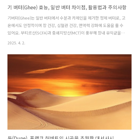
기 버터(Ghee) 효능, 일반 버터 차이점, 활용법과 주의사항
기버터(Ghee)는 일반 버터에서 수분과 카제인을 제거한 정제 버터로, 고
온에서도 안정적이며 장 건강, 심혈관 건강, 면역력 강화에 도움을 줄 수
있어요. 부티르산(SCFA)과 중쇄지방산(MCT)이 풍부해 장내 유익균을
지원하고 빠른 에너지원이 되며, HDL 콜레스테롤을 증가시켜 심혈관 건
2025. 4. 2.
강에도 긍정적이에요. 유당 불내증이 있는 사람도 비교적 안전하게 섭취
할 수 있지만, 포화지방이 높아 과다 섭취는 주의해야 해요. 1. 기버터란
무엇일까?버터는 익숙하지만, ‘기버터(Ghee)’라는 이름은 다소 생소할
수도 있어요. 기버터는 인도의 전통적인 정제 버터로, 우유에서 수분과
불순물을 제거해 만든 순수한 지방이에요. 일반 버터는 크림을 휘저어 유
화된 상태로 만든 반면, 기버터는 가열하여 수분과 단백질을 완전히 ..
듄(Dune), 프랭크 허버트의 시공을 초월한 대서사시