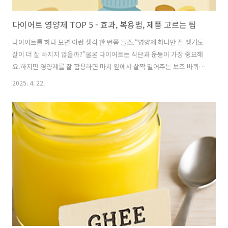
다이어트 영양제 TOP 5 - 효과, 복용법, 제품 고르는 팁
다이어트를 하다 보면 이런 생각 한 번쯤 들죠.“영양제 하나만 잘 챙겨도
살이 더 잘 빠지지 않을까?”물론 다이어트는 식단과 운동이 가장 중요해
요.하지만 영양제를 잘 활용하면 마치 옆에서 살짝 밀어주는 보조 바퀴처
럼 다이어트를 더 수월하게 도와줄 수 있어요.이번 글에서는 다이어트에
2025. 4. 22.
자주 쓰이는 대표적인 영양제 5가지를 소개할게요.가르시니아 캄보지
아, 녹차추출물(키테킨), L-카르니틴, CLA(공액리놀렌산), 식이섬유 &
유산균입니다.효과는 물론, 어떻게 먹는 게 좋은지도 함께 알려드릴게
요! 1. 가르시니아 캄보지아 – 살찌는 걸 막아주는 방어막가르시니아는
동남아에서 자라는 열매인데, 이 안에 HCA라는 성분이 들어 있어요.이
HCA는 우리가 밥이나 빵처럼 탄수화물을 먹었을 때, 그게 지방으로 바뀌
는 걸 ..