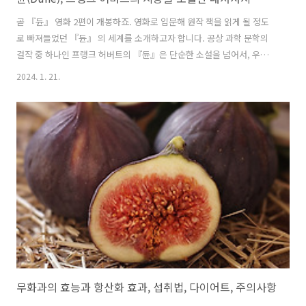
곧 『듄』 영화 2편이 개봉하죠. 영화로 입문해 원작 책을 읽게 될 정도
로 빠져들었던 『듄』 의 세계를 소개하고자 합니다. 공상 과학 문학의
걸작 중 하나인 프랭크 허버트의 『듄』은 단순한 소설을 넘어서, 우주
적 규모의 서사와 인간 본성에 대한 근원적 탐구를 담고 있습니다. 프랭
2024. 1. 21.
크 허버트와 그의 창조, 『듄』 1965년에 첫 출간된 『듄』은 프랭크 허
버트가 탄생시킨, 우리 상상력의 한계를 넓혀 준 세계입니다. 이 작품은
과학 소설 장르에 새로운 지평을 열었을 뿐만 아니라, 수많은 독자들에게
심오한 영감을 주었습니다. 『듄』은 그 깊이와 복잡성으로 인해, 단순
한 엔터테인먼트를 넘어서, 우리에게 새로운 사고의 방식을 제시합니다.
듄의 세계: 아라키스와 스파이스 멜란지 『듄』의 서사는 주로 사막 행
성 아라키스..
무화과의 효능과 항산화 효과, 섭취법, 다이어트, 주의사항