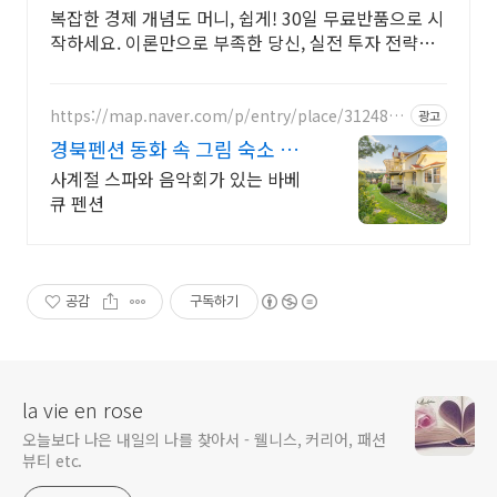
복잡한 경제 개념도 머니, 쉽게! 30일 무료반품으로 시
작하세요. 이론만으로 부족한 당신, 실전 투자 전략을
쿠팡에서 바로 만나보세요.
https://map.naver.com/p/entry/place/3124889
광고
8
경북펜션 동화 속 그림 숙소 스
파 바베큐 감성 캠핑 불멍
사계절 스파와 음악회가 있는 바베
큐 펜션
공감
구독하기
la vie en rose
오늘보다 나은 내일의 나를 찾아서 - 웰니스, 커리어, 패션
뷰티 etc.