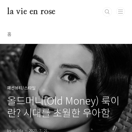
본문 바로가기
la vie en rose
홈
패션뷰티/스타일
올드머니(Old Money) 룩이
란? 시대를 초월한 우아함
by ladida
2023. 7. 21.