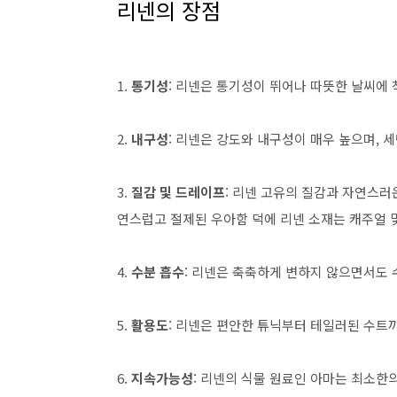
리넨의 장점
1.
통기성
: 리넨은 통기성이 뛰어나 따뜻한 날씨에
2.
내구성
: 리넨은 강도와 내구성이 매우 높으며, 
3.
질감 및 드레이프
: 리넨 고유의 질감과 자연스러
연스럽고 절제된 우아함 덕에 리넨 소재는 캐주얼 
4.
수분 흡수
: 리넨은 축축하게 변하지 않으면서도
5.
활용도
: 리넨은 편안한 튜닉부터 테일러된 수트
6.
지속가능성
: 리넨의 식물 원료인 아마는 최소한