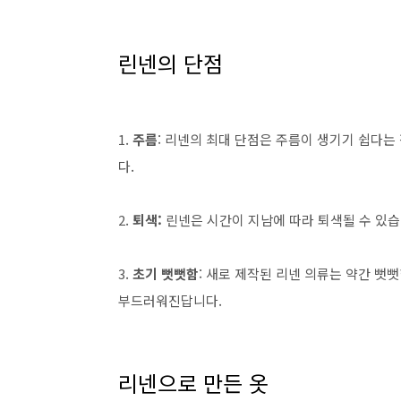
린넨의 단점
1.
주름
: 리넨의 최대 단점은 주름이 생기기 쉽다
다.
2.
퇴색:
린넨은 시간이 지남에 따라 퇴색될 수 있습니
3.
초기 뻣뻣함
: 새로 제작된 리넨 의류는 약간 뻣
부드러워진답니다.
리넨으로 만든 옷