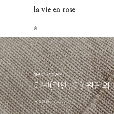
본문 바로가기
la vie en rose
홈
패션뷰티/섬유,원단
리넨(린넨, 마) 원단의
by ladida
2023. 8. 9.