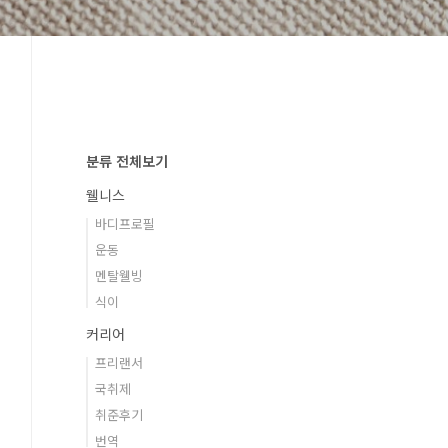
분류 전체보기
웰니스
바디프로필
운동
멘탈웰빙
식이
커리어
프리랜서
국취제
취준후기
번역